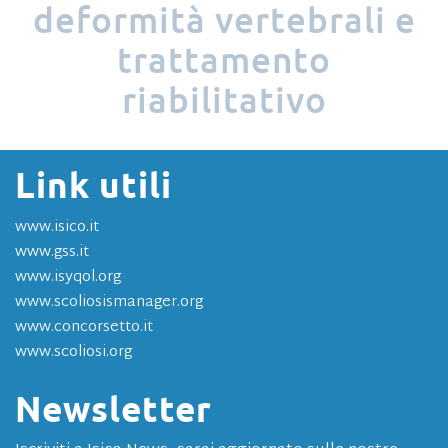
deformità
vertebrali
e
trattamento
riabilitativo
Link utili
www.isico.it
www.gss.it
www.isyqol.org
www.scoliosismanager.org
www.concorsetto.it
il Master per
Dal 2009
www.scoliosi.org
chi si occupa
di
Newsletter
deformità
vertebrali
e