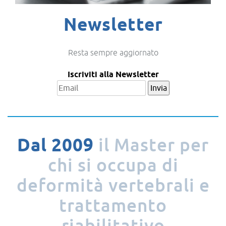
Newsletter
Resta sempre aggiornato
Iscriviti alla Newsletter
il Master per
Dal 2009
chi si occupa
di
deformità
vertebrali
e
trattamento
riabilitativo