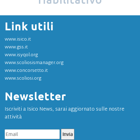
Link utili
www.isico.it
www.gss.it
www.isyqol.org
www.scoliosismanager.org
www.concorsetto.it
il Master per
Dal 2009
www.scoliosi.org
chi si occupa
di
Newsletter
deformità
vertebrali
e
Iscriviti a Isico News, sarai aggiornato sulle nostre
trattamento
attività
riabilitativo